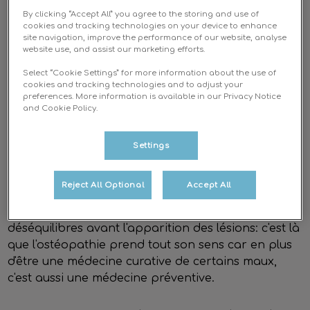
L'ostéopathie est une médecine manuelle qui a
By clicking “Accept All” you agree to the storing and use of
pour objectif de normaliser les dysfonctions de
cookies and tracking technologies on your device to enhance
site navigation, improve the performance of our website, analyse
l'organisme grâce à des manipulations physiques
website use, and assist our marketing efforts.
ou énergétiques.
Select “Cookie Settings” for more information about the use of
cookies and tracking technologies and to adjust your
Le corps de votre animal est considéré comme une
preferences. More information is available in our Privacy Notice
and Cookie Policy.
unité fonctionnelle où le moindre déséquilibre peut
se répercuter à distance: un blocage vertébral
peut par exemple s'exprimer par une boiterie ou
Settings
une incontinence urinaire. La restriction de
mobilité des tissus (vertèbres, ligaments, organes
Reject All Optional
Accept All
internes, système sanguin...) est souvent la
première étape de la mise en place des
déséquilibres avant l'apparition des lésions: c'est là
que l'ostéopathie prend tout son sens car en plus
d'être une médecine curative de certains maux,
c'est aussi une médecine préventive.