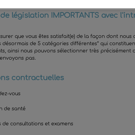
e législation IMPORTANTS avec l'int
urer que vous êtes satisfait(e) de la façon dont nou
 désormais de 5 catégories différentes* qui constituen
ts, ainsi nous pouvons sélectionner très précisément 
 envoyons pas.
s contractuelles
dez-vous
n de santé
 de consultations et examens