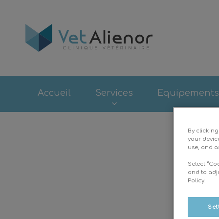
Page d'accueil d
Accueil
Services
Equipements
By clickin
your devic
use, and as
Select “Co
and to adj
Policy.
Set