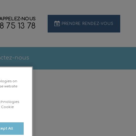
APPELEZ-NOUS
PRENDRE RENDEZ-VOUS
8 75 13 78
ctez-nous
ologies on
se website
echnologies
d Cookie
ept All