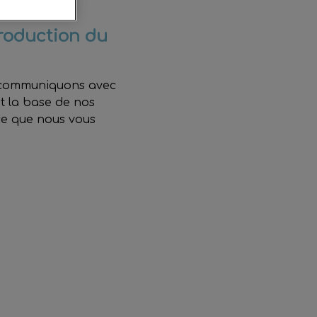
roduction du
s communiquons avec
t la base de nos
ce que nous vous