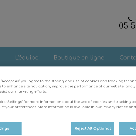
05 5
e Clinique vétérinaire VetAlienor
L'équipe
Boutique en ligne
Conta
g “Accept All” you agree to the storing and use of cookies and tracking techn
e to enhance site navigation, improve the performance of our website, analy
sist our marketing efforts.
okie Settings” for more information about the use of cookies and tracking t
RGPD
ust your preferences. More information is available in our Privacy Notice an
tings
Reject All Optional
Acc