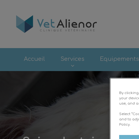
Page d'accueil d
Accueil
Services
Equipements
By clickin
your devic
use, and as
Select “Co
and to adj
Policy.