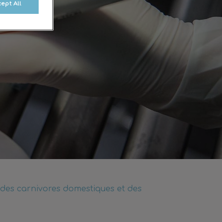
ept All
 des carnivores domestiques et des