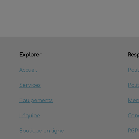
Explorer
Resp
Accueil
Poli
Services
Poli
Equipements
Men
L'équipe
Cond
Boutique en ligne
RGP