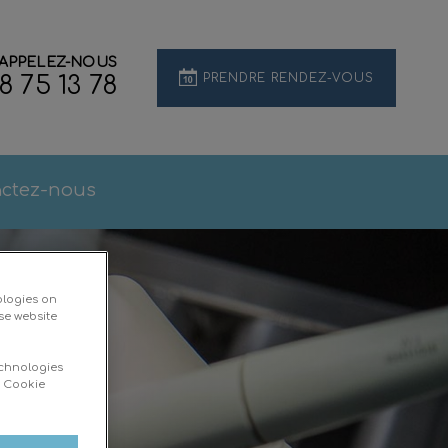
APPELEZ-NOUS
PRENDRE RENDEZ-VOUS
8 75 13 78
ctez-nous
ologies on
se website
echnologies
d Cookie