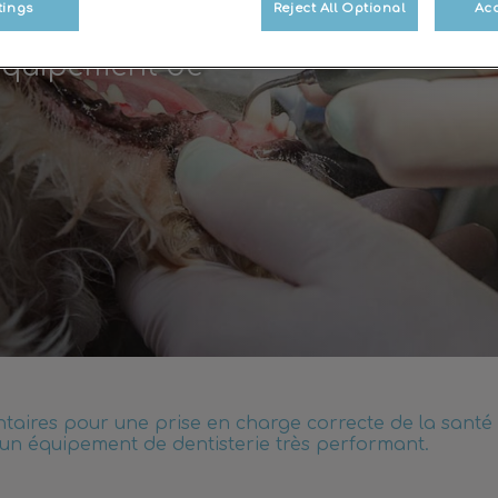
tings
Reject All Optional
Acc
 équipement de
ntaires pour une prise en charge correcte de la santé
 un équipement de dentisterie très performant.