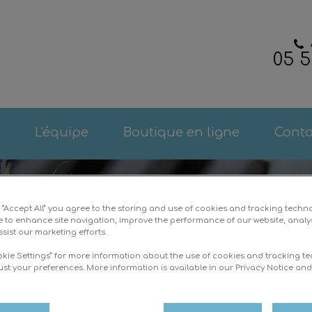
05 5
e Clinique vétérinaire VetAlienor
L'équipe
Boutique en ligne
Conta
g “Accept All” you agree to the storing and use of cookies and tracking techn
e to enhance site navigation, improve the performance of our website, analy
sist our marketing efforts.
okie Settings” for more information about the use of cookies and tracking t
ust your preferences. More information is available in our Privacy Notice an