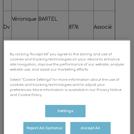
Véronique
BARTEL
Dv
8776
Associé
By clicking “Accept All” you agree to the storing and use of
Anaïs
GOUBE
cookies and tracking technologies on your device to enhance
Dv
27984
Salarié
site navigation, improve the performance of our website, analyse
website use, and assist our marketing efforts.
Select “Cookie Settings” for more information about the use of
cookies and tracking technologies and to adjust your
preferences. More information is available in our Privacy Notice
Roxane
HEYNEN
and Cookie Policy.
Dv
36757
Salarié
Settings
Reject All Optional
Accept All
Juliane
LEROY