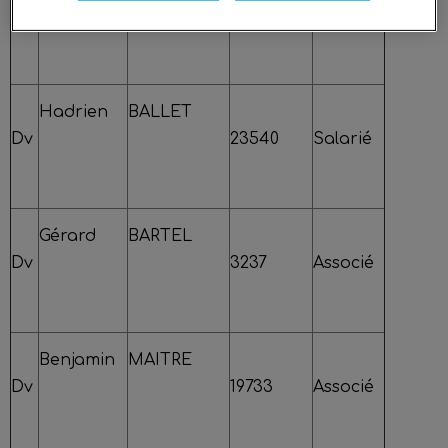
Dv
20745
Salarié
Hadrien
BALLET
Dv
23540
Salarié
Gérard
BARTEL
Dv
3237
Associé
Benjamin
MAITRE
Dv
19733
Associé