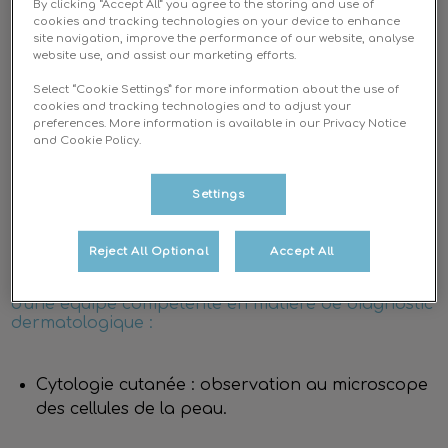
By clicking “Accept All” you agree to the storing and use of
Les affections dermatologiques
sont très
cookies and tracking technologies on your device to enhance
fréquentes et variées chez nos animaux de
site navigation, improve the performance of our website, analyse
website use, and assist our marketing efforts.
compagnies : infestations parasitaires, dermatites
allergiques, otites, maladies auto-immunes, nodules
Select “Cookie Settings” for more information about the use of
cutanés, …
cookies and tracking technologies and to adjust your
preferences. More information is available in our Privacy Notice
and Cookie Policy.
Il s'agit parfois d'atteintes chroniques, nécessitant
un traitement long et un suivi régulier. Aussi, il est
Settings
essentiel d'établir au départ un diagnostic précis,
permettant une prise en charge optimale.
Reject All Optional
Accept All
La clinique Vetalienor dispose de tout le matériel et
d'une équipe compétente en matière de diagnostic
dermatologique :
Cytologie cutanée : observation au microscope
des cellules de la peau.