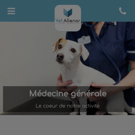
Open co
Page d'accueil de Clinique 
Médecine générale
Le coeur de notre activité