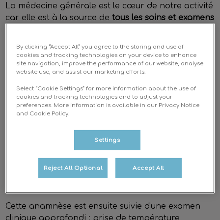
La médecine générale est le cœur de notre activité
car elle est à la source de
tous les soins et examens
prodigués à la clinique.
By clicking “Accept All” you agree to the storing and use of
Elle nécessite la mise en œuvre d'une démarche
cookies and tracking technologies on your device to enhance
site navigation, improve the performance of our website, analyse
spécifique et rigoureuse :
website use, and assist our marketing efforts.
Select “Cookie Settings” for more information about the use of
Tout d'abord, le recueil des commemoratifs. Le
cookies and tracking technologies and to adjust your
vétérinaire écoute le propriétaire expliquer les
preferences. More information is available in our Privacy Notice
and Cookie Policy.
motifs de sa consultation et décrire les symptomes
presentés par son animal.
Settings
Il lui pose ensuite des questions précises afin de
completer le tableau des signes cliniques et
Reject All Optional
Accept All
d'orienter le diagnostic.
Cette anamnèse est ensuite suivie d'une examen
clinique approfondi : prise de température,