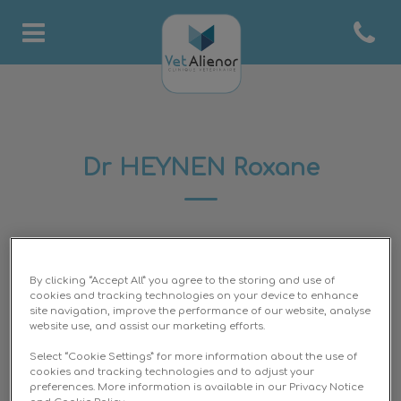
Open co
Page d'accueil de Clinique 
Dr HEYNEN Roxane
DOCTEUR VÉTÉRINAIRE
By clicking “Accept All” you agree to the storing and use of
cookies and tracking technologies on your device to enhance
site navigation, improve the performance of our website, analyse
website use, and assist our marketing efforts.
Select “Cookie Settings” for more information about the use of
cookies and tracking technologies and to adjust your
preferences. More information is available in our Privacy Notice