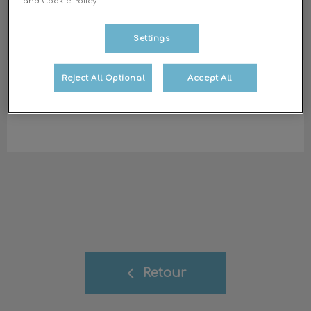
and Cookie Policy.
Settings
Reject All Optional
Accept All
Dr HEYNEN Roxane
Docteur Vétérinaire
.
Retour