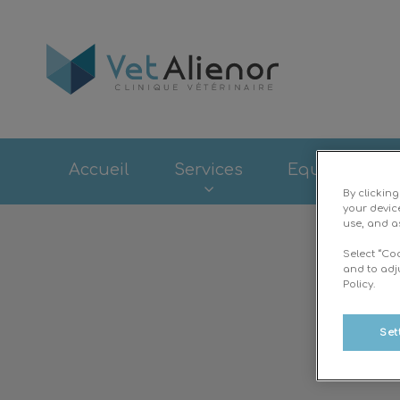
Page d'accueil d
Accueil
Services
Equipements
By clickin
your devic
use, and as
Select “Co
and to adj
Policy.
Set