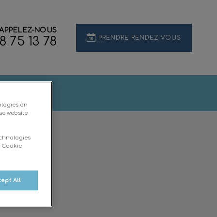
APPELEZ-NOUS
PRENDRE RENDEZ-VOUS
8 75 13 78
ctez-nous
ologies on
se website
echnologies
d Cookie
ept All