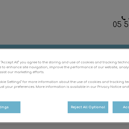
05 5
e Clinique vétérinaire VetAlienor
L'équipe
Boutique en ligne
Conta
g “Accept All” you agree to the storing and use of cookies and tracking techn
e to enhance site navigation, improve the performance of our website, analy
sist our marketing efforts.
okie Settings” for more information about the use of cookies and tracking t
ust your preferences. More information is available in our Privacy Notice an
Dr BARTEL Gérard
tings
Reject All Optional
Acc