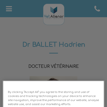
Open co
Page d'accueil de Clinique 
Dr BALLET Hadrien
DOCTEUR VÉTÉRINAIRE
By clicking “Accept All” you agree to the storing and use of
cookies and tracking technologies on your device to enhance
site navigation, improve the performance of our website, analyse
website use, and assist our marketing efforts.