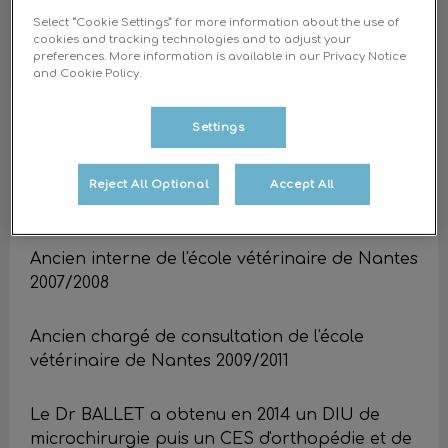
Select “Cookie Settings” for more information about the use of
cookies and tracking technologies and to adjust your
preferences. More information is available in our Privacy Notice
and Cookie Policy.
Dr BALLET Hadrien
DIU de
Settings
microchirurgie, CES d'orthopédie et de
traumatologie
Docteur vétérinaire
Reject All Optional
Accept All
Diplômé de l'Ulg de Liège en 2007
Ancien interne de l'école vétérinaire de Nantes
2007/2008
Ancien chargé de consultation de l'école
vétérinaire de Nantes 2009/2011
Le Dr BALLET a obtenu en 2014 un DIU de
microchirurgie puis un CES d'orthopédie et de