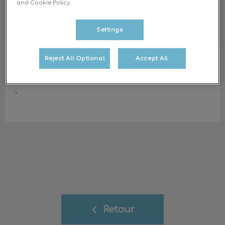
and Cookie Policy.
Settings
Manon BOITHEAUVILLE
Assistante
Reject All Optional
Accept All
vétérinaire spécialisée
.
Retour