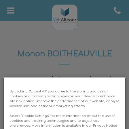
Open co
Page d'accueil de Clinique 
Manon BOITHEAUVILLE
ASSISTANTE VÉTÉRINAIRE SPÉCIALISÉE
By clicking “Accept All” you agree to the storing and use of
cookies and tracking technologies on your device to enhance
site navigation, improve the performance of our website, analyse
website use, and assist our marketing efforts.
Select “Cookie Settings” for more information about the use of
cookies and tracking technologies and to adjust your
preferences. More information is available in our Privacy Notice